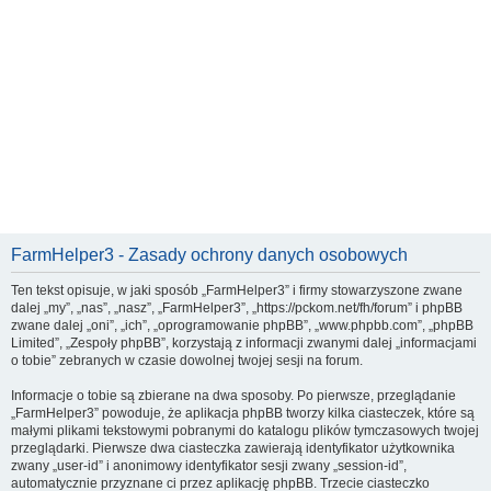
FarmHelper3 - Zasady ochrony danych osobowych
Ten tekst opisuje, w jaki sposób „FarmHelper3” i firmy stowarzyszone zwane
dalej „my”, „nas”, „nasz”, „FarmHelper3”, „https://pckom.net/fh/forum” i phpBB
zwane dalej „oni”, „ich”, „oprogramowanie phpBB”, „www.phpbb.com”, „phpBB
Limited”, „Zespoły phpBB”, korzystają z informacji zwanymi dalej „informacjami
o tobie” zebranych w czasie dowolnej twojej sesji na forum.
Informacje o tobie są zbierane na dwa sposoby. Po pierwsze, przeglądanie
„FarmHelper3” powoduje, że aplikacja phpBB tworzy kilka ciasteczek, które są
małymi plikami tekstowymi pobranymi do katalogu plików tymczasowych twojej
przeglądarki. Pierwsze dwa ciasteczka zawierają identyfikator użytkownika
zwany „user-id” i anonimowy identyfikator sesji zwany „session-id”,
automatycznie przyznane ci przez aplikację phpBB. Trzecie ciasteczko