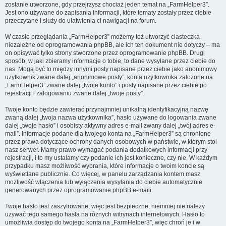
zostanie utworzone, gdy przejrzysz chociaż jeden temat na „FarmHelper3”.
Jest ono używane do zapisania informacji, które tematy zostały przez ciebie
przeczytane i służy do ułatwienia ci nawigacji na forum.
W czasie przeglądania „FarmHelper3” możemy też utworzyć ciasteczka
niezależne od oprogramowania phpBB, ale ich ten dokument nie dotyczy – ma
on opisywać tylko strony stworzone przez oprogramowanie phpBB. Drugi
sposób, w jaki zbieramy informacje o tobie, to dane wysyłane przez ciebie do
nas. Mogą być to między innymi posty napisane przez ciebie jako anonimowy
użytkownik zwane dalej „anonimowe posty”, konta użytkownika założone na
„FarmHelper3” zwane dalej „twoje konto” i posty napisane przez ciebie po
rejestracji i zalogowaniu zwane dalej „twoje posty”.
Twoje konto będzie zawierać przynajmniej unikalną identyfikacyjną nazwę
zwaną dalej „twoja nazwa użytkownika”, hasło używane do logowania zwane
dalej „twoje hasło” i osobisty aktywny adres e-mail zwany dalej „twój adres e-
mail”. Informacje podane dla twojego konta na „FarmHelper3” są chronione
przez prawa dotyczące ochrony danych osobowych w państwie, w którym stoi
nasz serwer. Mamy prawo wymagać podania dodatkowych informacji przy
rejestracji, i to my ustalamy czy podanie ich jest konieczne, czy nie. W każdym
przypadku masz możliwość wybrania, które informacje o twoim koncie są
wyświetlane publicznie. Co więcej, w panelu zarządzania kontem masz
możliwość włączenia lub wyłączenia wysyłania do ciebie automatycznie
generowanych przez oprogramowanie phpBB e-maili.
Twoje hasło jest zaszyfrowane, więc jest bezpieczne, niemniej nie należy
używać tego samego hasła na różnych witrynach internetowych. Hasło to
umożliwia dostęp do twojego konta na „FarmHelper3”, więc chroń je i w