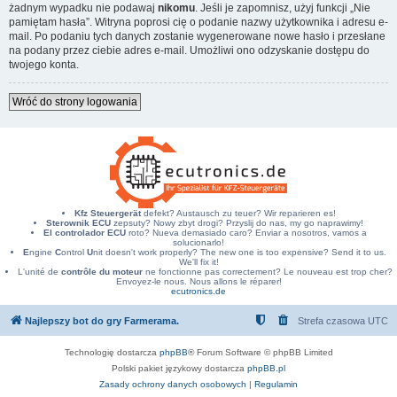
żadnym wypadku nie podawaj
nikomu
. Jeśli je zapomnisz, użyj funkcji „Nie
pamiętam hasła”. Witryna poprosi cię o podanie nazwy użytkownika i adresu e-
mail. Po podaniu tych danych zostanie wygenerowane nowe hasło i przesłane
na podany przez ciebie adres e-mail. Umożliwi ono odzyskanie dostępu do
twojego konta.
Wróć do strony logowania
Kfz Steuergerät
defekt? Austausch zu teuer? Wir reparieren es!
Sterownik ECU
zepsuty? Nowy zbyt drogi? Przyslij do nas, my go naprawimy!
El controlador ECU
roto? Nueva demasiado caro? Enviar a nosotros, vamos a
solucionarlo!
E
ngine
C
ontrol
U
nit doesn't work properly? The new one is too expensive? Send it to us.
We'll fix it!
L'unité de
contrôle du moteur
ne fonctionne pas correctement? Le nouveau est trop cher?
Envoyez-le nous. Nous allons le réparer!
ecutronics.de
Najlepszy bot do gry Farmerama.
Strefa czasowa
UTC
Technologię dostarcza
phpBB
® Forum Software © phpBB Limited
Polski pakiet językowy dostarcza
phpBB.pl
Zasady ochrony danych osobowych
|
Regulamin