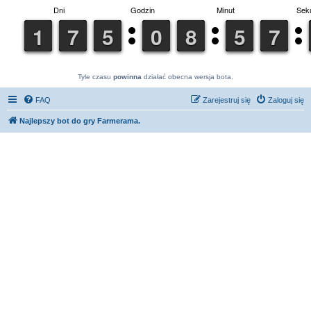
Tyle czasu
powinna
działać obecna wersja bota.
FAQ
Zarejestruj się
Zaloguj się
Najlepszy bot do gry Farmerama.