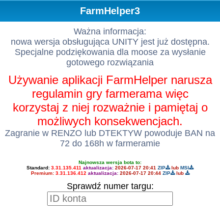
FarmHelper3
Ważna informacja:
nowa wersja obsługująca UNITY jest już dostępna.
Specjalne podziękowania dla moose za wysłanie
gotowego rozwiązania
Używanie aplikacji FarmHelper narusza
regulamin gry farmerama więc
korzystaj z niej rozważnie i pamiętaj o
możliwych konsekwencjach.
Zagranie w RENZO lub DTEKTYW powoduje BAN na
72 do 168h w farmeramie
Najnowsza wersja bota to:
Standard:
3.31.135.411
aktualizacja:
2026-07-17 20:41
ZIP
lub
MSI
Premium:
3.31.136.412
aktualizacja:
2026-07-17 20:44
ZIP
lub
Sprawdź numer targu: