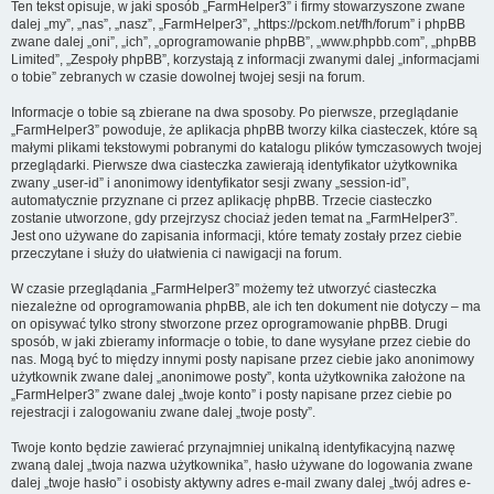
Ten tekst opisuje, w jaki sposób „FarmHelper3” i firmy stowarzyszone zwane
dalej „my”, „nas”, „nasz”, „FarmHelper3”, „https://pckom.net/fh/forum” i phpBB
zwane dalej „oni”, „ich”, „oprogramowanie phpBB”, „www.phpbb.com”, „phpBB
Limited”, „Zespoły phpBB”, korzystają z informacji zwanymi dalej „informacjami
o tobie” zebranych w czasie dowolnej twojej sesji na forum.
Informacje o tobie są zbierane na dwa sposoby. Po pierwsze, przeglądanie
„FarmHelper3” powoduje, że aplikacja phpBB tworzy kilka ciasteczek, które są
małymi plikami tekstowymi pobranymi do katalogu plików tymczasowych twojej
przeglądarki. Pierwsze dwa ciasteczka zawierają identyfikator użytkownika
zwany „user-id” i anonimowy identyfikator sesji zwany „session-id”,
automatycznie przyznane ci przez aplikację phpBB. Trzecie ciasteczko
zostanie utworzone, gdy przejrzysz chociaż jeden temat na „FarmHelper3”.
Jest ono używane do zapisania informacji, które tematy zostały przez ciebie
przeczytane i służy do ułatwienia ci nawigacji na forum.
W czasie przeglądania „FarmHelper3” możemy też utworzyć ciasteczka
niezależne od oprogramowania phpBB, ale ich ten dokument nie dotyczy – ma
on opisywać tylko strony stworzone przez oprogramowanie phpBB. Drugi
sposób, w jaki zbieramy informacje o tobie, to dane wysyłane przez ciebie do
nas. Mogą być to między innymi posty napisane przez ciebie jako anonimowy
użytkownik zwane dalej „anonimowe posty”, konta użytkownika założone na
„FarmHelper3” zwane dalej „twoje konto” i posty napisane przez ciebie po
rejestracji i zalogowaniu zwane dalej „twoje posty”.
Twoje konto będzie zawierać przynajmniej unikalną identyfikacyjną nazwę
zwaną dalej „twoja nazwa użytkownika”, hasło używane do logowania zwane
dalej „twoje hasło” i osobisty aktywny adres e-mail zwany dalej „twój adres e-