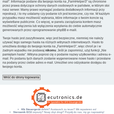
mail”. Informacje podane dla twojego konta na „FarmHelper3” są chronione
przez prawa dotyczące ochrony danych osobowych w państwie, w którym stoi
nasz serwer. Mamy prawo wymagać podania dodatkowych informacji przy
rejestracji, i to my ustalamy czy podanie ich jest konieczne, czy nie. W każdym
przypadku masz możliwość wybrania, które informacje o twoim koncie są
wyświetlane publicznie. Co więcej, w panelu zarządzania kontem masz
możliwość włączenia lub wyłączenia wysyłania do ciebie automatycznie
generowanych przez oprogramowanie phpBB e-maili.
Twoje hasło jest zaszyfrowane, więc jest bezpieczne, niemniej nie należy
używać tego samego hasła na różnych witrynach internetowych. Hasło to
umożliwia dostęp do twojego konta na „FarmHelper3”, więc chroń je i w
żadnym wypadku nie podawaj
nikomu
. Jeśli je zapomnisz, użyj funkcji „Nie
pamiętam hasła”. Witryna poprosi cię o podanie nazwy użytkownika i adresu e-
mail. Po podaniu tych danych zostanie wygenerowane nowe hasło i przesłane
na podany przez ciebie adres e-mail. Umożliwi ono odzyskanie dostępu do
twojego konta.
Wróć do strony logowania
Kfz Steuergerät
defekt? Austausch zu teuer? Wir reparieren es!
Sterownik ECU
zepsuty? Nowy zbyt drogi? Przyslij do nas, my go naprawimy!