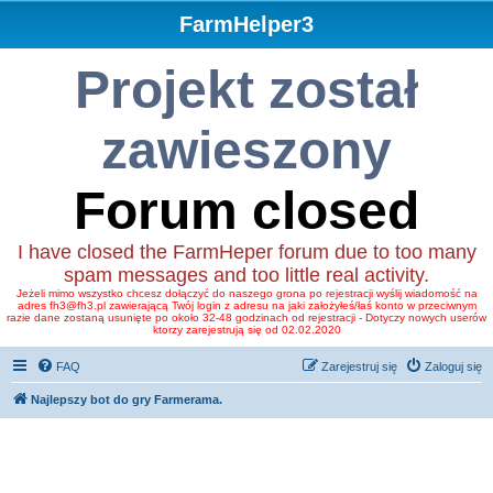
FarmHelper3
Projekt został
zawieszony
Forum closed
I have closed the FarmHeper forum due to too many
spam messages and too little real activity.
Jeżeli mimo wszystko chcesz dołączyć do naszego grona po rejestracji wyślij wiadomość na
adres fh3@fh3.pl zawierającą Twój login z adresu na jaki założyłeś/łaś konto w przeciwnym
razie dane zostaną usunięte po około 32-48 godzinach od rejestracji - Dotyczy nowych userów
ktorzy zarejestrują się od 02.02.2020
FAQ
Zarejestruj się
Zaloguj się
Najlepszy bot do gry Farmerama.