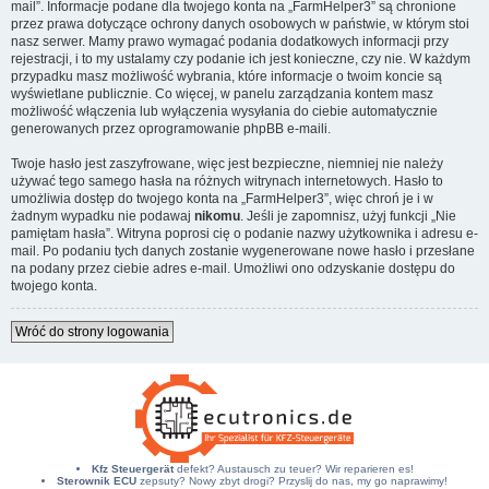
mail”. Informacje podane dla twojego konta na „FarmHelper3” są chronione
przez prawa dotyczące ochrony danych osobowych w państwie, w którym stoi
nasz serwer. Mamy prawo wymagać podania dodatkowych informacji przy
rejestracji, i to my ustalamy czy podanie ich jest konieczne, czy nie. W każdym
przypadku masz możliwość wybrania, które informacje o twoim koncie są
wyświetlane publicznie. Co więcej, w panelu zarządzania kontem masz
możliwość włączenia lub wyłączenia wysyłania do ciebie automatycznie
generowanych przez oprogramowanie phpBB e-maili.
Twoje hasło jest zaszyfrowane, więc jest bezpieczne, niemniej nie należy
używać tego samego hasła na różnych witrynach internetowych. Hasło to
umożliwia dostęp do twojego konta na „FarmHelper3”, więc chroń je i w
żadnym wypadku nie podawaj
nikomu
. Jeśli je zapomnisz, użyj funkcji „Nie
pamiętam hasła”. Witryna poprosi cię o podanie nazwy użytkownika i adresu e-
mail. Po podaniu tych danych zostanie wygenerowane nowe hasło i przesłane
na podany przez ciebie adres e-mail. Umożliwi ono odzyskanie dostępu do
twojego konta.
Wróć do strony logowania
Kfz Steuergerät
defekt? Austausch zu teuer? Wir reparieren es!
Sterownik ECU
zepsuty? Nowy zbyt drogi? Przyslij do nas, my go naprawimy!