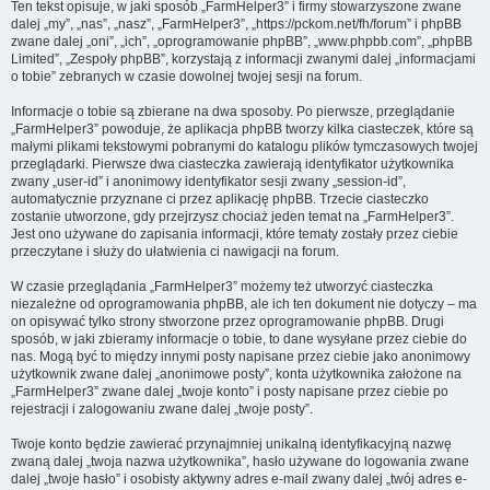
Ten tekst opisuje, w jaki sposób „FarmHelper3” i firmy stowarzyszone zwane
dalej „my”, „nas”, „nasz”, „FarmHelper3”, „https://pckom.net/fh/forum” i phpBB
zwane dalej „oni”, „ich”, „oprogramowanie phpBB”, „www.phpbb.com”, „phpBB
Limited”, „Zespoły phpBB”, korzystają z informacji zwanymi dalej „informacjami
o tobie” zebranych w czasie dowolnej twojej sesji na forum.
Informacje o tobie są zbierane na dwa sposoby. Po pierwsze, przeglądanie
„FarmHelper3” powoduje, że aplikacja phpBB tworzy kilka ciasteczek, które są
małymi plikami tekstowymi pobranymi do katalogu plików tymczasowych twojej
przeglądarki. Pierwsze dwa ciasteczka zawierają identyfikator użytkownika
zwany „user-id” i anonimowy identyfikator sesji zwany „session-id”,
automatycznie przyznane ci przez aplikację phpBB. Trzecie ciasteczko
zostanie utworzone, gdy przejrzysz chociaż jeden temat na „FarmHelper3”.
Jest ono używane do zapisania informacji, które tematy zostały przez ciebie
przeczytane i służy do ułatwienia ci nawigacji na forum.
W czasie przeglądania „FarmHelper3” możemy też utworzyć ciasteczka
niezależne od oprogramowania phpBB, ale ich ten dokument nie dotyczy – ma
on opisywać tylko strony stworzone przez oprogramowanie phpBB. Drugi
sposób, w jaki zbieramy informacje o tobie, to dane wysyłane przez ciebie do
nas. Mogą być to między innymi posty napisane przez ciebie jako anonimowy
użytkownik zwane dalej „anonimowe posty”, konta użytkownika założone na
„FarmHelper3” zwane dalej „twoje konto” i posty napisane przez ciebie po
rejestracji i zalogowaniu zwane dalej „twoje posty”.
Twoje konto będzie zawierać przynajmniej unikalną identyfikacyjną nazwę
zwaną dalej „twoja nazwa użytkownika”, hasło używane do logowania zwane
dalej „twoje hasło” i osobisty aktywny adres e-mail zwany dalej „twój adres e-