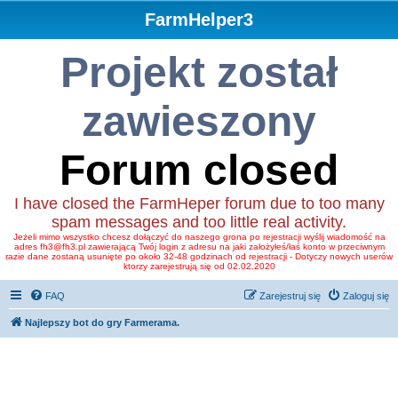
FarmHelper3
Projekt został
zawieszony
Forum closed
I have closed the FarmHeper forum due to too many
spam messages and too little real activity.
Jeżeli mimo wszystko chcesz dołączyć do naszego grona po rejestracji wyślij wiadomość na
adres fh3@fh3.pl zawierającą Twój login z adresu na jaki założyłeś/łaś konto w przeciwnym
razie dane zostaną usunięte po około 32-48 godzinach od rejestracji - Dotyczy nowych userów
ktorzy zarejestrują się od 02.02.2020
FAQ
Zarejestruj się
Zaloguj się
Najlepszy bot do gry Farmerama.