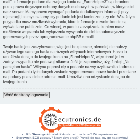
mail”. Informacje podane dla twojego konta na „FarmHelper3” są chronione
przez prawa dotyczące ochrony danych osobowych w państwie, w którym stoi
nasz serwer. Mamy prawo wymagać podania dodatkowych informacji przy
rejestracji, i to my ustalamy czy podanie ich jest konieczne, czy nie. W każdym
przypadku masz możliwość wybrania, które informacje o twoim koncie są
wyświetlane publicznie. Co więcej, w panelu zarządzania kontem masz
możliwość włączenia lub wyłączenia wysyłania do ciebie automatycznie
generowanych przez oprogramowanie phpBB e-maili.
Twoje hasło jest zaszyfrowane, więc jest bezpieczne, niemniej nie należy
używać tego samego hasła na różnych witrynach internetowych. Hasło to
umożliwia dostęp do twojego konta na „FarmHelper3”, więc chroń je i w
żadnym wypadku nie podawaj
nikomu
. Jeśli je zapomnisz, użyj funkcji „Nie
pamiętam hasła”. Witryna poprosi cię o podanie nazwy użytkownika i adresu e-
mail. Po podaniu tych danych zostanie wygenerowane nowe hasło i przesłane
na podany przez ciebie adres e-mail. Umożliwi ono odzyskanie dostępu do
twojego konta.
Wróć do strony logowania
Kfz Steuergerät
defekt? Austausch zu teuer? Wir reparieren es!
Sterownik ECU
zepsuty? Nowy zbyt drogi? Przyslij do nas, my go naprawimy!