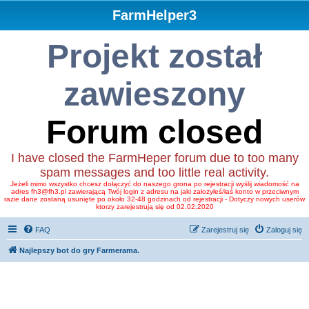
FarmHelper3
Projekt został
zawieszony
Forum closed
I have closed the FarmHeper forum due to too many
spam messages and too little real activity.
Jeżeli mimo wszystko chcesz dołączyć do naszego grona po rejestracji wyślij wiadomość na
adres fh3@fh3.pl zawierającą Twój login z adresu na jaki założyłeś/łaś konto w przeciwnym
razie dane zostaną usunięte po około 32-48 godzinach od rejestracji - Dotyczy nowych userów
ktorzy zarejestrują się od 02.02.2020
FAQ
Zarejestruj się
Zaloguj się
Najlepszy bot do gry Farmerama.