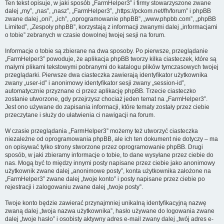
Ten tekst opisuje, w jaki sposób „FarmHelper3” i firmy stowarzyszone zwane
dalej „my”, „nas”, „nasz”, „FarmHelper3”, „https://pckom.net/fh/forum” i phpBB
zwane dalej „oni”, „ich”, „oprogramowanie phpBB”, „www.phpbb.com”, „phpBB
Limited”, „Zespoły phpBB”, korzystają z informacji zwanymi dalej „informacjami
o tobie” zebranych w czasie dowolnej twojej sesji na forum.
Informacje o tobie są zbierane na dwa sposoby. Po pierwsze, przeglądanie
„FarmHelper3” powoduje, że aplikacja phpBB tworzy kilka ciasteczek, które są
małymi plikami tekstowymi pobranymi do katalogu plików tymczasowych twojej
przeglądarki. Pierwsze dwa ciasteczka zawierają identyfikator użytkownika
zwany „user-id” i anonimowy identyfikator sesji zwany „session-id”,
automatycznie przyznane ci przez aplikację phpBB. Trzecie ciasteczko
zostanie utworzone, gdy przejrzysz chociaż jeden temat na „FarmHelper3”.
Jest ono używane do zapisania informacji, które tematy zostały przez ciebie
przeczytane i służy do ułatwienia ci nawigacji na forum.
W czasie przeglądania „FarmHelper3” możemy też utworzyć ciasteczka
niezależne od oprogramowania phpBB, ale ich ten dokument nie dotyczy – ma
on opisywać tylko strony stworzone przez oprogramowanie phpBB. Drugi
sposób, w jaki zbieramy informacje o tobie, to dane wysyłane przez ciebie do
nas. Mogą być to między innymi posty napisane przez ciebie jako anonimowy
użytkownik zwane dalej „anonimowe posty”, konta użytkownika założone na
„FarmHelper3” zwane dalej „twoje konto” i posty napisane przez ciebie po
rejestracji i zalogowaniu zwane dalej „twoje posty”.
Twoje konto będzie zawierać przynajmniej unikalną identyfikacyjną nazwę
zwaną dalej „twoja nazwa użytkownika”, hasło używane do logowania zwane
dalej „twoje hasło” i osobisty aktywny adres e-mail zwany dalej „twój adres e-