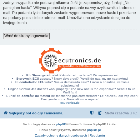
żadnym wypadku nie podawaj
nikomu
. Jeśli je zapomnisz, użyj funkcji „Nie
pamiętam hasła”. Witryna poprosi cię o podanie nazwy użytkownika i adresu e-
mail. Po podaniu tych danych zostanie wygenerowane nowe hasło i przesłane
na podany przez ciebie adres e-mail. Umożliwi ono odzyskanie dostępu do
twojego konta.
Wróć do strony logowania
Kfz Steuergerät
defekt? Austausch zu teuer? Wir reparieren es!
Sterownik ECU
zepsuty? Nowy zbyt drogi? Przyslij do nas, my go naprawimy!
El controlador ECU
roto? Nueva demasiado caro? Enviar a nosotros, vamos a
solucionarlo!
E
ngine
C
ontrol
U
nit doesn't work properly? The new one is too expensive? Send it to us.
We'll fix it!
L'unité de
contrôle du moteur
ne fonctionne pas correctement? Le nouveau est trop cher?
Envoyez-le nous. Nous allons le réparer!
ecutronics.de
Najlepszy bot do gry Farmerama.
Strefa czasowa
UTC
Technologię dostarcza
phpBB
® Forum Software © phpBB Limited
Polski pakiet językowy dostarcza
phpBB.pl
Zasady ochrony danych osobowych
|
Regulamin