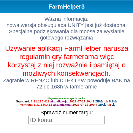
FarmHelper3
Ważna informacja:
nowa wersja obsługująca UNITY jest już dostępna.
Specjalne podziękowania dla moose za wysłanie
gotowego rozwiązania
Używanie aplikacji FarmHelper narusza
regulamin gry farmerama więc
korzystaj z niej rozważnie i pamiętaj o
możliwych konsekwencjach.
Zagranie w RENZO lub DTEKTYW powoduje BAN na
72 do 168h w farmeramie
Najnowsza wersja bota to:
Standard:
3.31.135.411
aktualizacja:
2026-07-17 20:41
ZIP
lub
MSI
Premium:
3.31.136.412
aktualizacja:
2026-07-17 20:44
ZIP
lub
Sprawdź numer targu: