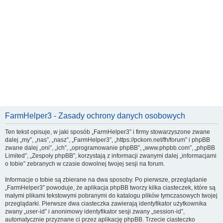
FarmHelper3 - Zasady ochrony danych osobowych
Ten tekst opisuje, w jaki sposób „FarmHelper3” i firmy stowarzyszone zwane
dalej „my”, „nas”, „nasz”, „FarmHelper3”, „https://pckom.net/fh/forum” i phpBB
zwane dalej „oni”, „ich”, „oprogramowanie phpBB”, „www.phpbb.com”, „phpBB
Limited”, „Zespoły phpBB”, korzystają z informacji zwanymi dalej „informacjami
o tobie” zebranych w czasie dowolnej twojej sesji na forum.
Informacje o tobie są zbierane na dwa sposoby. Po pierwsze, przeglądanie
„FarmHelper3” powoduje, że aplikacja phpBB tworzy kilka ciasteczek, które są
małymi plikami tekstowymi pobranymi do katalogu plików tymczasowych twojej
przeglądarki. Pierwsze dwa ciasteczka zawierają identyfikator użytkownika
zwany „user-id” i anonimowy identyfikator sesji zwany „session-id”,
automatycznie przyznane ci przez aplikację phpBB. Trzecie ciasteczko