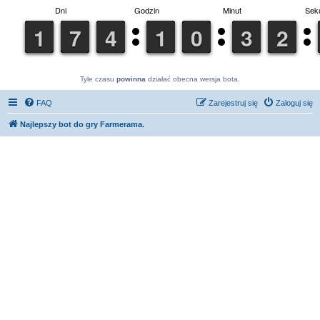
Tyle czasu
powinna
działać obecna wersja bota.
FAQ
Zarejestruj się
Zaloguj się
Najlepszy bot do gry Farmerama.