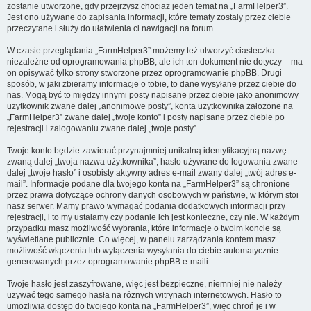
zostanie utworzone, gdy przejrzysz chociaż jeden temat na „FarmHelper3”.
Jest ono używane do zapisania informacji, które tematy zostały przez ciebie
przeczytane i służy do ułatwienia ci nawigacji na forum.
W czasie przeglądania „FarmHelper3” możemy też utworzyć ciasteczka
niezależne od oprogramowania phpBB, ale ich ten dokument nie dotyczy – ma
on opisywać tylko strony stworzone przez oprogramowanie phpBB. Drugi
sposób, w jaki zbieramy informacje o tobie, to dane wysyłane przez ciebie do
nas. Mogą być to między innymi posty napisane przez ciebie jako anonimowy
użytkownik zwane dalej „anonimowe posty”, konta użytkownika założone na
„FarmHelper3” zwane dalej „twoje konto” i posty napisane przez ciebie po
rejestracji i zalogowaniu zwane dalej „twoje posty”.
Twoje konto będzie zawierać przynajmniej unikalną identyfikacyjną nazwę
zwaną dalej „twoja nazwa użytkownika”, hasło używane do logowania zwane
dalej „twoje hasło” i osobisty aktywny adres e-mail zwany dalej „twój adres e-
mail”. Informacje podane dla twojego konta na „FarmHelper3” są chronione
przez prawa dotyczące ochrony danych osobowych w państwie, w którym stoi
nasz serwer. Mamy prawo wymagać podania dodatkowych informacji przy
rejestracji, i to my ustalamy czy podanie ich jest konieczne, czy nie. W każdym
przypadku masz możliwość wybrania, które informacje o twoim koncie są
wyświetlane publicznie. Co więcej, w panelu zarządzania kontem masz
możliwość włączenia lub wyłączenia wysyłania do ciebie automatycznie
generowanych przez oprogramowanie phpBB e-maili.
Twoje hasło jest zaszyfrowane, więc jest bezpieczne, niemniej nie należy
używać tego samego hasła na różnych witrynach internetowych. Hasło to
umożliwia dostęp do twojego konta na „FarmHelper3”, więc chroń je i w