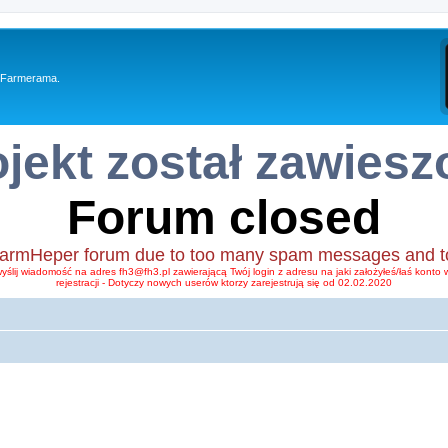
y Farmerama.
ojekt został zawiesz
Forum closed
FarmHeper forum due to too many spam messages and too li
wyślij wiadomość na adres fh3@fh3.pl zawierającą Twój login z adresu na jaki założyłeś/łaś kont
rejestracji - Dotyczy nowych userów ktorzy zarejestrują się od 02.02.2020