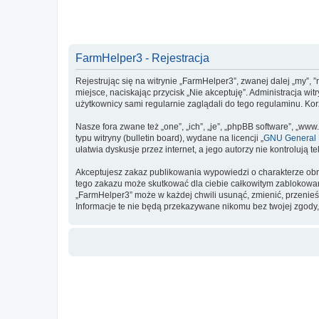
FarmHelper3 - Rejestracja
Rejestrując się na witrynie „FarmHelper3”, zwanej dalej „my”, ”
miejsce, naciskając przycisk „Nie akceptuję”. Administracja 
użytkownicy sami regularnie zaglądali do tego regulaminu. K
Nasze fora zwane też „one”, „ich”, „je”, „phpBB software”, „
typu witryny (bulletin board), wydane na licencji „
GNU General P
ułatwia dyskusje przez internet, a jego autorzy nie kontroluj
Akceptujesz zakaz publikowania wypowiedzi o charakterze obr
tego zakazu może skutkować dla ciebie całkowitym zablokowan
„FarmHelper3” może w każdej chwili usunąć, zmienić, przenieś
Informacje te nie będą przekazywane nikomu bez twojej zgody,