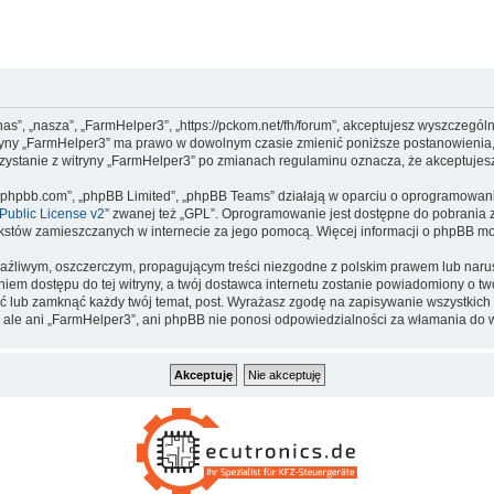
nas”, „nasza”, „FarmHelper3”, „https://pckom.net/fh/forum”, akceptujesz wyszczegól
witryny „FarmHelper3” ma prawo w dowolnym czasie zmienić poniższe postanowienia,
orzystanie z witryny „FarmHelper3” po zmianach regulaminu oznacza, że akceptuje
www.phpbb.com”, „phpBB Limited”, „phpBB Teams” działają w oparciu o oprogramowan
ublic License v2
” zwanej też „GPL”. Oprogramowanie jest dostępne do pobrania 
ą tekstów zamieszczanych w internecie za jego pomocą. Więcej informacji o phpBB m
aźliwym, oszczerczym, propagującym treści niezgodne z polskim prawem lub narus
iem dostępu do tej witryny, a twój dostawca internetu zostanie powiadomiony o 
ć lub zamknąć każdy twój temat, post. Wyrażasz zgodę na zapisywanie wszystkich 
 ale ani „FarmHelper3”, ani phpBB nie ponosi odpowiedzialności za włamania do w