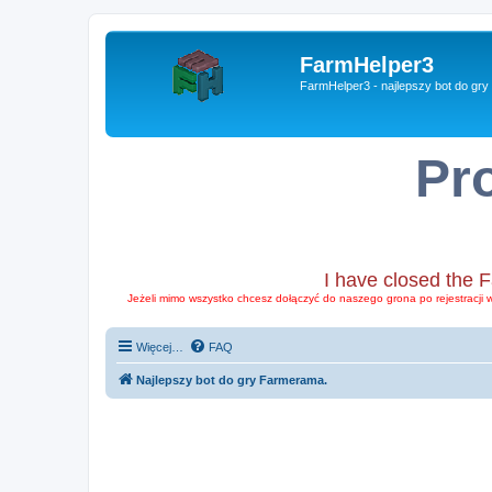
FarmHelper3
FarmHelper3 - najlepszy bot do gr
Pr
I have closed the 
Jeżeli mimo wszystko chcesz dołączyć do naszego grona po rejestracji 
Więcej…
FAQ
Najlepszy bot do gry Farmerama.