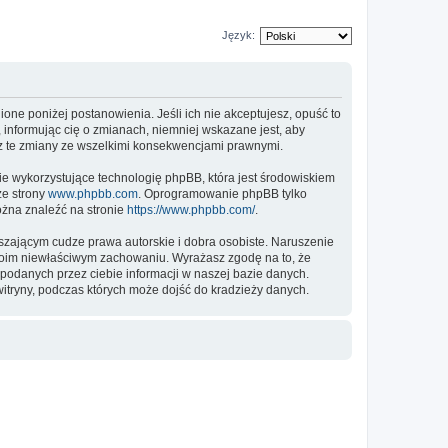
Język:
nione poniżej postanowienia. Jeśli ich nie akceptujesz, opuść to
 informując cię o zmianach, niemniej wskazane jest, aby
sz te zmiany ze wszelkimi konsekwencjami prawnymi.
ie wykorzystujące technologię phpBB, która jest środowiskiem
ze strony
www.phpbb.com
. Oprogramowanie phpBB tylko
ożna znaleźć na stronie
https://www.phpbb.com/
.
zającym cudze prawa autorskie i dobra osobiste. Naruszenie
twoim niewłaściwym zachowaniu. Wyrażasz zgodę na to, że
podanych przez ciebie informacji w naszej bazie danych.
itryny, podczas których może dojść do kradzieży danych.