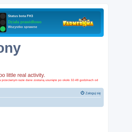
ony
ttle real activity.
o w przeciwnym razie dane zostaną usunięte po około 32-48 godzinach od
Zaloguj się