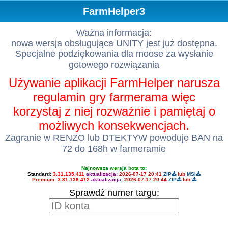
FarmHelper3
Ważna informacja:
nowa wersja obsługująca UNITY jest już dostępna.
Specjalne podziękowania dla moose za wysłanie
gotowego rozwiązania
Używanie aplikacji FarmHelper narusza
regulamin gry farmerama więc
korzystaj z niej rozważnie i pamiętaj o
możliwych konsekwencjach.
Zagranie w RENZO lub DTEKTYW powoduje BAN na
72 do 168h w farmeramie
Najnowsza wersja bota to:
Standard:
3.31.135.411
aktualizacja:
2026-07-17 20:41
ZIP
lub
MSI
Premium:
3.31.136.412
aktualizacja:
2026-07-17 20:44
ZIP
lub
Sprawdź numer targu: