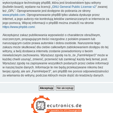
wykorzystujące technologię phpBB, która jest środowiskiem typu witryny
(bulletin board), wydane na licencji „
GNU General Public License v2
” zwanej
też „GPL”. Oprogramowanie jest dostępne do pobrania ze strony
www.phpbb.com
. Oprogramowanie phpBB tylko ułatwia dyskusje przez
internet, a jego autorzy nie kontrolują tekstów zamieszczanych w internecie za
jego pomocą. Więcej informacji o phpBB można znaleźć na stronie
https://www.phpbb.com/
.
Akceptujesz zakaz publikowania wypowiedzi o charakterze obraźliwym,
oszczerczym, propagującym treści niezgodne z polskim prawem lub
naruszającym cudze prawa autorskie i dobra osobiste. Naruszenie tego
zakazu może skutkować dla ciebie całkowitym zablokowaniem dostępu do tej
witryny, a twój dostawca internetu zostanie powiadomiony o twoim
niewłaściwym zachowaniu. Wyrażasz zgodę na to, że „FarmHelper3” może w
każdej chwili usunąć, zmienić, przenieść lub zamknąć każdy twój temat, post.
Wyrażasz zgodę na zapisywanie wszystkich podanych przez ciebie informacji
w naszej bazie danych. Informacje te nie będą przekazywane nikomu bez
twojej zgody, ale ani „FarmHelper3”, ani phpBB nie ponosi odpowiedzialności
za włamania do witryny, podczas których może dojść do kradzieży danych.