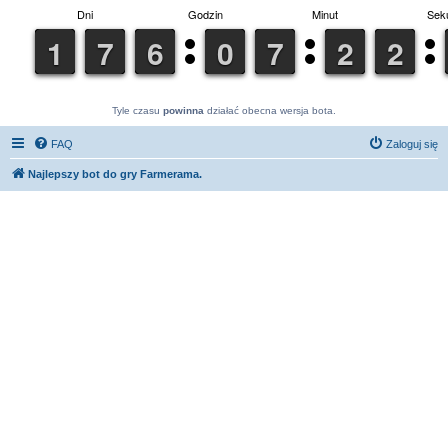
Tyle czasu
powinna
działać obecna wersja bota.
FAQ
Zaloguj się
Najlepszy bot do gry Farmerama.