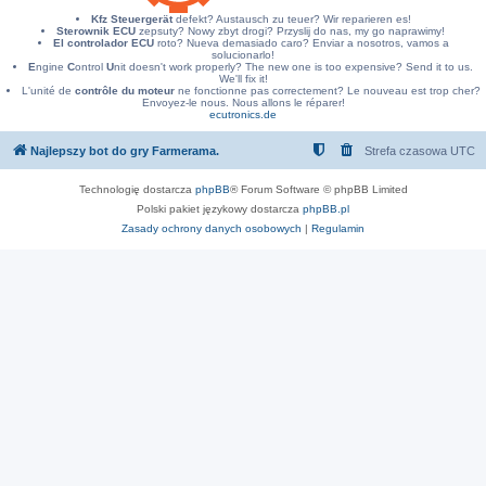
Kfz Steuergerät
defekt? Austausch zu teuer? Wir reparieren es!
Sterownik ECU
zepsuty? Nowy zbyt drogi? Przyslij do nas, my go naprawimy!
El controlador ECU
roto? Nueva demasiado caro? Enviar a nosotros, vamos a
solucionarlo!
E
ngine
C
ontrol
U
nit doesn't work properly? The new one is too expensive? Send it to us.
We'll fix it!
L'unité de
contrôle du moteur
ne fonctionne pas correctement? Le nouveau est trop cher?
Envoyez-le nous. Nous allons le réparer!
ecutronics.de
Najlepszy bot do gry Farmerama.
Strefa czasowa
UTC
Technologię dostarcza
phpBB
® Forum Software © phpBB Limited
Polski pakiet językowy dostarcza
phpBB.pl
Zasady ochrony danych osobowych
|
Regulamin