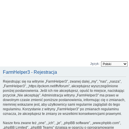
Język:
FarmHelper3 - Rejestracja
Rejestrując się na witrynie „FarmHelper3”, zwanej dalej „my”, ”nas”, „nasza”,
„FarmHelper3”, „https://pckom.net/fh/forum”, akceptujesz wyszczególnione
poniżej postanowienia. Jeśli ich nie akceptujesz, opuść to miejsce, naciskając
przycisk „Nie akceptuję”. Administracja witryny „FarmHelper3” ma prawo w
dowolnym czasie zmienić poniższe postanowienia, informując cię o zmianach,
niemniej wskazane jest, aby użytkownicy sami regularnie zaglądali do tego
regulaminu. Korzystanie z witryny „FarmHelper3” po zmianach regulaminu
oznacza, że akceptujesz te zmiany ze wszelkimi konsekwencjami prawnymi.
Nasze fora zwane też „one”, „ich”, „je”, „phpBB software”, „www.phpbb.com”,
„phpBB Limited”, „phpBB Teams” działają w oparciu o oprogramowanie