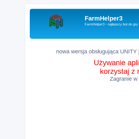
FarmHelper3
FarmHelper3 - najlepszy bot do gr
nowa wersja obsługująca UNITY j
Używanie apli
korzystaj z
Zagranie w