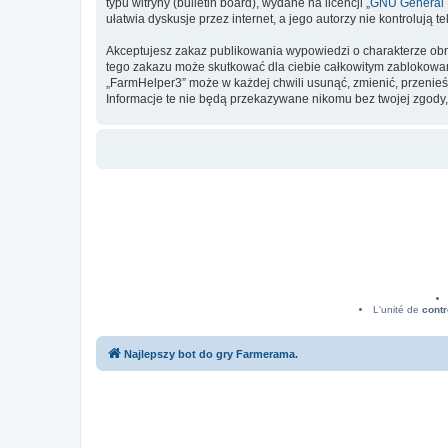
typu witryny (bulletin board), wydane na licencji „
GNU General P
ułatwia dyskusje przez internet, a jego autorzy nie kontroluj
Akceptujesz zakaz publikowania wypowiedzi o charakterze obr
tego zakazu może skutkować dla ciebie całkowitym zablokowan
„FarmHelper3” może w każdej chwili usunąć, zmienić, przenieś
Informacje te nie będą przekazywane nikomu bez twojej zgody,
L'unité de
contr
Najlepszy bot do gry Farmerama.