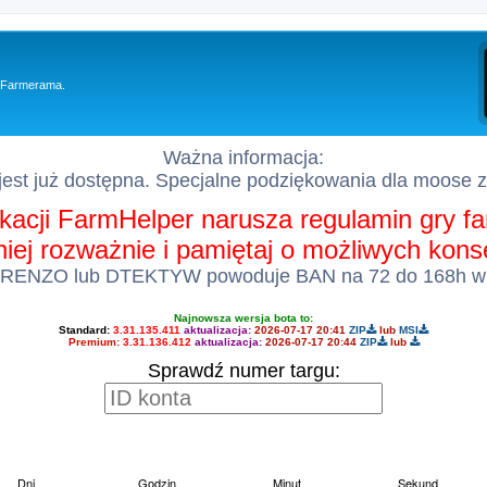
y Farmerama.
Ważna informacja:
est już dostępna. Specjalne podziękowania dla moose 
kacji FarmHelper narusza regulamin gry 
 niej rozważnie i pamiętaj o możliwych kon
 RENZO lub DTEKTYW powoduje BAN na 72 do 168h w
Najnowsza wersja bota to:
Standard:
3.31.135.411
aktualizacja:
2026-07-17 20:41
ZIP
lub
MSI
Premium:
3.31.136.412
aktualizacja:
2026-07-17 20:44
ZIP
lub
Sprawdź numer targu: