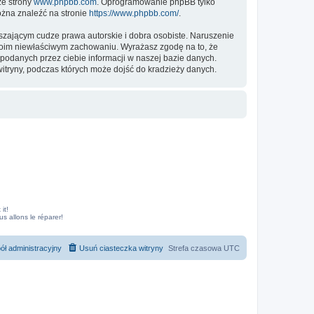
ze strony
www.phpbb.com
. Oprogramowanie phpBB tylko
ożna znaleźć na stronie
https://www.phpbb.com/
.
zającym cudze prawa autorskie i dobra osobiste. Naruszenie
twoim niewłaściwym zachowaniu. Wyrażasz zgodę na to, że
podanych przez ciebie informacji w naszej bazie danych.
itryny, podczas których może dojść do kradzieży danych.
it!
 allons le réparer!
ół administracyjny
Usuń ciasteczka witryny
Strefa czasowa
UTC