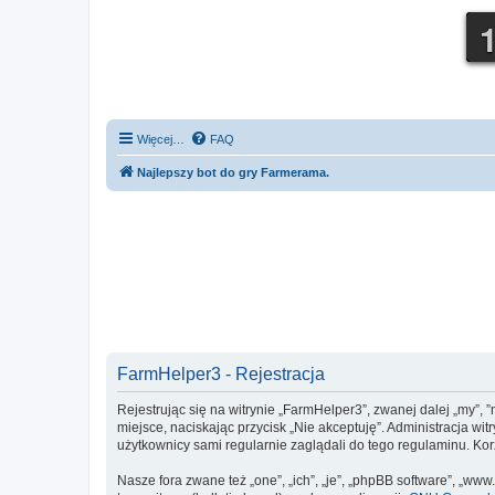
Więcej…
FAQ
Najlepszy bot do gry Farmerama.
FarmHelper3 - Rejestracja
Rejestrując się na witrynie „FarmHelper3”, zwanej dalej „my”, ”
miejsce, naciskając przycisk „Nie akceptuję”. Administracja 
użytkownicy sami regularnie zaglądali do tego regulaminu. K
Nasze fora zwane też „one”, „ich”, „je”, „phpBB software”, „