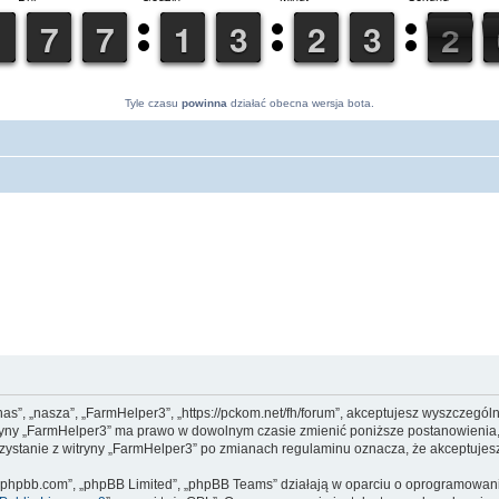
Tyle czasu
powinna
działać obecna wersja bota.
nas”, „nasza”, „FarmHelper3”, „https://pckom.net/fh/forum”, akceptujesz wyszczegól
witryny „FarmHelper3” ma prawo w dowolnym czasie zmienić poniższe postanowienia,
orzystanie z witryny „FarmHelper3” po zmianach regulaminu oznacza, że akceptuje
www.phpbb.com”, „phpBB Limited”, „phpBB Teams” działają w oparciu o oprogramowan