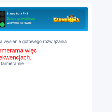
za wysłanie gotowego rozwiązania
farmerama więc
sekwencjach.
 farmeramie