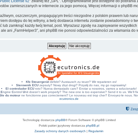
ublic License v2
” zwanej też „GPL”. Oprogramowanie jest dostępne do pobrania 
ą tekstów zamieszczanych w internecie za jego pomocą. Więcej informacji o phpBB m
aźliwym, oszczerczym, propagującym treści niezgodne z polskim prawem lub narus
iem dostępu do tej witryny, a twój dostawca internetu zostanie powiadomiony o 
ć lub zamknąć każdy twój temat, post. Wyrażasz zgodę na zapisywanie wszystkich 
 ale ani „FarmHelper3”, ani phpBB nie ponosi odpowiedzialności za włamania do w
Kfz Steuergerät
defekt? Austausch zu teuer? Wir reparieren es!
Sterownik ECU
zepsuty? Nowy zbyt drogi? Przyslij do nas, my go naprawimy!
El controlador ECU
roto? Nueva demasiado caro? Enviar a nosotros, vamos a solucionarlo!
E
ngine
C
ontrol
U
nit doesn't work properly? The new one is too expensive? Send it to us. We'll fix 
ôle du moteur
ne fonctionne pas correctement? Le nouveau est trop cher? Envoyez-le nous. Nous
ecutronics.de
Zesp
Technologię dostarcza
phpBB
® Forum Software © phpBB Limited
Polski pakiet językowy dostarcza
phpBB.pl
Zasady ochrony danych osobowych
|
Regulamin