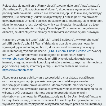
Rejestrując się na witrynie „FarmHelper3”, zwanej dalej „my”, ”nas”, „nasza”,
„FarmHelper3”, „https://pckom.net/fh/forum”, akceptujesz wyszczególnione
poniżej postanowienia. Jeśli ich nie akceptujesz, opuść to miejsce, naciskając
przycisk „Nie akceptuję”. Administracja witryny „FarmHelper3” ma prawo w
dowolnym czasie zmienić poniższe postanowienia, informując cię o zmianach,
niemniej wskazane jest, aby użytkownicy sami regularnie zaglądali do tego
regulaminu. Korzystanie z witryny „FarmHelper3” po zmianach regulaminu
oznacza, że akceptujesz te zmiany ze wszelkimi konsekwencjami prawnymi.
Nasze fora zwane też „one”, „ich”, „je”, „phpBB software”, „www.phpbb.com”,
„phpBB Limited”, „phpBB Teams” działają w oparciu o oprogramowanie
wykorzystujące technologię phpBB, która jest środowiskiem typu witryny
(bulletin board), wydane na licencji „
GNU General Public License v2
” zwanej
też „GPL”. Oprogramowanie jest dostępne do pobrania ze strony
www.phpbb.com
. Oprogramowanie phpBB tylko ułatwia dyskusje przez
internet, a jego autorzy nie kontrolują tekstów zamieszczanych w internecie za
jego pomocą. Więcej informacji o phpBB można znaleźć na stronie
https://www.phpbb.com/
.
Akceptujesz zakaz publikowania wypowiedzi o charakterze obraźliwym,
oszczerczym, propagującym treści niezgodne z polskim prawem lub
naruszającym cudze prawa autorskie i dobra osobiste. Naruszenie tego
zakazu może skutkować dla ciebie całkowitym zablokowaniem dostępu do tej
witryny, a twój dostawca internetu zostanie powiadomiony o twoim
niewłaściwym zachowaniu. Wyrażasz zgodę na to, że „FarmHelper3” może w
każdej chwili usunąć, zmienić, przenieść lub zamknąć każdy twój temat, post.
Wyrażasz zgodę na zapisywanie wszystkich podanych przez ciebie informacji