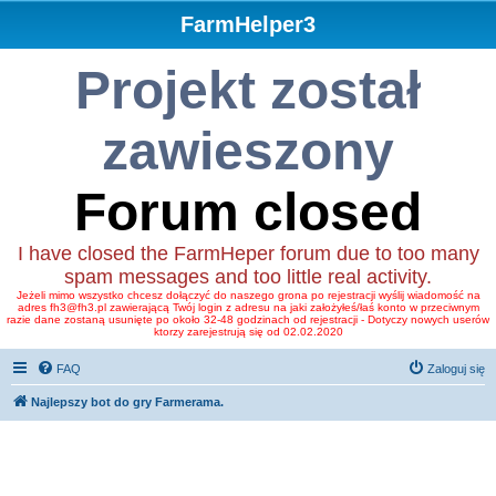
FarmHelper3
Projekt został
zawieszony
Forum closed
I have closed the FarmHeper forum due to too many
spam messages and too little real activity.
Jeżeli mimo wszystko chcesz dołączyć do naszego grona po rejestracji wyślij wiadomość na
adres fh3@fh3.pl zawierającą Twój login z adresu na jaki założyłeś/łaś konto w przeciwnym
razie dane zostaną usunięte po około 32-48 godzinach od rejestracji - Dotyczy nowych userów
ktorzy zarejestrują się od 02.02.2020
FAQ
Zaloguj się
Najlepszy bot do gry Farmerama.