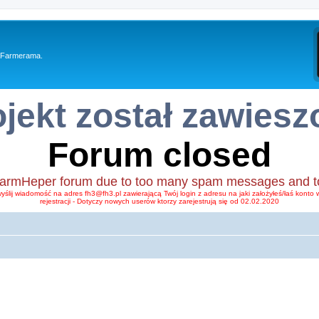
y Farmerama.
ojekt został zawiesz
Forum closed
FarmHeper forum due to too many spam messages and too li
wyślij wiadomość na adres fh3@fh3.pl zawierającą Twój login z adresu na jaki założyłeś/łaś kont
rejestracji - Dotyczy nowych userów ktorzy zarejestrują się od 02.02.2020