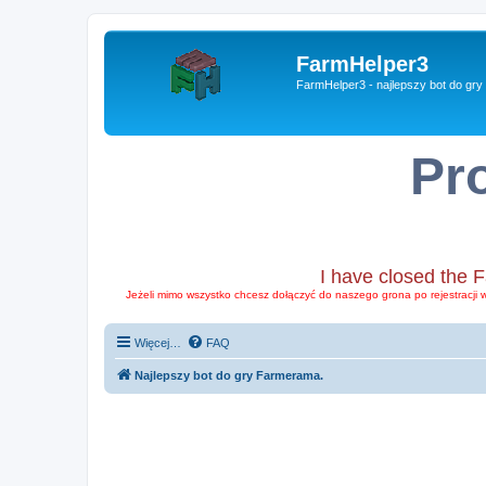
FarmHelper3
FarmHelper3 - najlepszy bot do gr
Pr
I have closed the 
Jeżeli mimo wszystko chcesz dołączyć do naszego grona po rejestracji 
Więcej…
FAQ
Najlepszy bot do gry Farmerama.