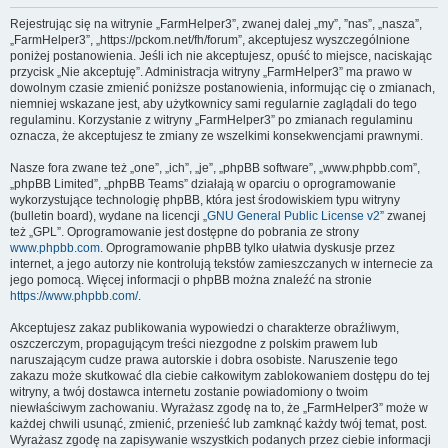
Rejestrując się na witrynie „FarmHelper3”, zwanej dalej „my”, ”nas”, „nasza”,
„FarmHelper3”, „https://pckom.net/fh/forum”, akceptujesz wyszczególnione
poniżej postanowienia. Jeśli ich nie akceptujesz, opuść to miejsce, naciskając
przycisk „Nie akceptuję”. Administracja witryny „FarmHelper3” ma prawo w
dowolnym czasie zmienić poniższe postanowienia, informując cię o zmianach,
niemniej wskazane jest, aby użytkownicy sami regularnie zaglądali do tego
regulaminu. Korzystanie z witryny „FarmHelper3” po zmianach regulaminu
oznacza, że akceptujesz te zmiany ze wszelkimi konsekwencjami prawnymi.
Nasze fora zwane też „one”, „ich”, „je”, „phpBB software”, „www.phpbb.com”,
„phpBB Limited”, „phpBB Teams” działają w oparciu o oprogramowanie
wykorzystujące technologię phpBB, która jest środowiskiem typu witryny
(bulletin board), wydane na licencji „
GNU General Public License v2
” zwanej
też „GPL”. Oprogramowanie jest dostępne do pobrania ze strony
www.phpbb.com
. Oprogramowanie phpBB tylko ułatwia dyskusje przez
internet, a jego autorzy nie kontrolują tekstów zamieszczanych w internecie za
jego pomocą. Więcej informacji o phpBB można znaleźć na stronie
https://www.phpbb.com/
.
Akceptujesz zakaz publikowania wypowiedzi o charakterze obraźliwym,
oszczerczym, propagującym treści niezgodne z polskim prawem lub
naruszającym cudze prawa autorskie i dobra osobiste. Naruszenie tego
zakazu może skutkować dla ciebie całkowitym zablokowaniem dostępu do tej
witryny, a twój dostawca internetu zostanie powiadomiony o twoim
niewłaściwym zachowaniu. Wyrażasz zgodę na to, że „FarmHelper3” może w
każdej chwili usunąć, zmienić, przenieść lub zamknąć każdy twój temat, post.
Wyrażasz zgodę na zapisywanie wszystkich podanych przez ciebie informacji