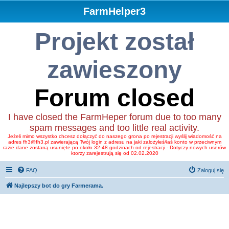
FarmHelper3
Projekt został
zawieszony
Forum closed
I have closed the FarmHeper forum due to too many
spam messages and too little real activity.
Jeżeli mimo wszystko chcesz dołączyć do naszego grona po rejestracji wyślij wiadomość na
adres fh3@fh3.pl zawierającą Twój login z adresu na jaki założyłeś/łaś konto w przeciwnym
razie dane zostaną usunięte po około 32-48 godzinach od rejestracji - Dotyczy nowych userów
ktorzy zarejestrują się od 02.02.2020
FAQ
Zaloguj się
Najlepszy bot do gry Farmerama.