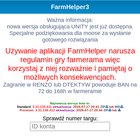
FarmHelper3
Ważna informacja:
nowa wersja obsługująca UNITY jest już dostępna.
Specjalne podziękowania dla moose za wysłanie
gotowego rozwiązania
Używanie aplikacji FarmHelper narusza
regulamin gry farmerama więc
korzystaj z niej rozważnie i pamiętaj o
możliwych konsekwencjach.
Zagranie w RENZO lub DTEKTYW powoduje BAN na
72 do 168h w farmeramie
Najnowsza wersja bota to:
Standard:
3.31.135.411
aktualizacja:
2026-07-17 20:41
ZIP
lub
MSI
Premium:
3.31.136.412
aktualizacja:
2026-07-17 20:44
ZIP
lub
Sprawdź numer targu: