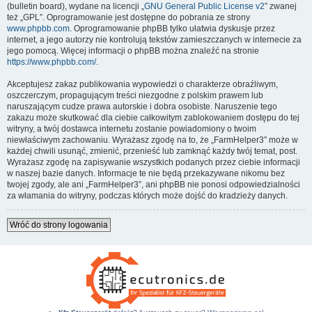
(bulletin board), wydane na licencji „
GNU General Public License v2
” zwanej
też „GPL”. Oprogramowanie jest dostępne do pobrania ze strony
www.phpbb.com
. Oprogramowanie phpBB tylko ułatwia dyskusje przez
internet, a jego autorzy nie kontrolują tekstów zamieszczanych w internecie za
jego pomocą. Więcej informacji o phpBB można znaleźć na stronie
https://www.phpbb.com/
.
Akceptujesz zakaz publikowania wypowiedzi o charakterze obraźliwym,
oszczerczym, propagującym treści niezgodne z polskim prawem lub
naruszającym cudze prawa autorskie i dobra osobiste. Naruszenie tego
zakazu może skutkować dla ciebie całkowitym zablokowaniem dostępu do tej
witryny, a twój dostawca internetu zostanie powiadomiony o twoim
niewłaściwym zachowaniu. Wyrażasz zgodę na to, że „FarmHelper3” może w
każdej chwili usunąć, zmienić, przenieść lub zamknąć każdy twój temat, post.
Wyrażasz zgodę na zapisywanie wszystkich podanych przez ciebie informacji
w naszej bazie danych. Informacje te nie będą przekazywane nikomu bez
twojej zgody, ale ani „FarmHelper3”, ani phpBB nie ponosi odpowiedzialności
za włamania do witryny, podczas których może dojść do kradzieży danych.
Wróć do strony logowania