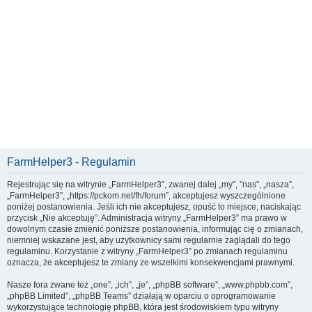
FarmHelper3 - Regulamin
Rejestrując się na witrynie „FarmHelper3”, zwanej dalej „my”, ”nas”, „nasza”,
„FarmHelper3”, „https://pckom.net/fh/forum”, akceptujesz wyszczególnione
poniżej postanowienia. Jeśli ich nie akceptujesz, opuść to miejsce, naciskając
przycisk „Nie akceptuję”. Administracja witryny „FarmHelper3” ma prawo w
dowolnym czasie zmienić poniższe postanowienia, informując cię o zmianach,
niemniej wskazane jest, aby użytkownicy sami regularnie zaglądali do tego
regulaminu. Korzystanie z witryny „FarmHelper3” po zmianach regulaminu
oznacza, że akceptujesz te zmiany ze wszelkimi konsekwencjami prawnymi.
Nasze fora zwane też „one”, „ich”, „je”, „phpBB software”, „www.phpbb.com”,
„phpBB Limited”, „phpBB Teams” działają w oparciu o oprogramowanie
wykorzystujące technologię phpBB, która jest środowiskiem typu witryny