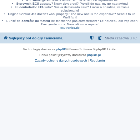
Kfz Steuergerät
defekt? Austausch zu teuer? Wir reparieren es!
Sterownik ECU
zepsuty? Nowy zbyt drogi? Przyslij do nas, my go naprawimy!
El controlador ECU
roto? Nueva demasiado caro? Enviar a nosotros, vamos a
solucionarlo!
E
ngine
C
ontrol
U
nit doesn't work properly? The new one is too expensive? Send it to us.
We'll fix it!
L'unité de
contrôle du moteur
ne fonctionne pas correctement? Le nouveau est trop cher?
Envoyez-le nous. Nous allons le réparer!
ecutronics.de
Najlepszy bot do gry Farmerama.
Strefa czasowa
UTC
Technologię dostarcza
phpBB
® Forum Software © phpBB Limited
Polski pakiet językowy dostarcza
phpBB.pl
Zasady ochrony danych osobowych
|
Regulamin