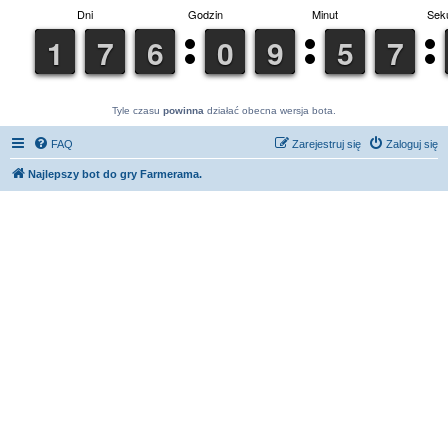
Tyle czasu
powinna
działać obecna wersja bota.
FAQ
Zarejestruj się
Zaloguj się
Najlepszy bot do gry Farmerama.