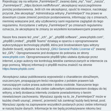
Rejestrując się na witrynie „FarmHelper3”, zwanej dalej „my”, ”nas”, „nasza”,
„FarmHelper3”, „https://pckom.net/fh/forum”, akceptujesz wyszczególnione
poniżej postanowienia. Jeśli ich nie akceptujesz, opuść to miejsce, naciskając
przycisk „Nie akceptuję”. Administracja witryny „FarmHelper3” ma prawo w
dowolnym czasie zmienić poniższe postanowienia, informując cię o zmianach,
niemniej wskazane jest, aby użytkownicy sami regularnie zaglądali do tego
regulaminu. Korzystanie z witryny „FarmHelper3” po zmianach regulaminu
oznacza, że akceptujesz te zmiany ze wszelkimi konsekwencjami prawnymi.
Nasze fora zwane też „one”, „ich”, „je”, „phpBB software”, „www.phpbb.com”,
„phpBB Limited”, „phpBB Teams” działają w oparciu o oprogramowanie
wykorzystujące technologię phpBB, która jest środowiskiem typu witryny
(bulletin board), wydane na licencji „
GNU General Public License v2
” zwanej
też „GPL”. Oprogramowanie jest dostępne do pobrania ze strony
www.phpbb.com
. Oprogramowanie phpBB tylko ułatwia dyskusje przez
internet, a jego autorzy nie kontrolują tekstów zamieszczanych w internecie za
jego pomocą. Więcej informacji o phpBB można znaleźć na stronie
https://www.phpbb.com/
.
Akceptujesz zakaz publikowania wypowiedzi o charakterze obraźliwym,
oszczerczym, propagującym treści niezgodne z polskim prawem lub
naruszającym cudze prawa autorskie i dobra osobiste. Naruszenie tego
zakazu może skutkować dla ciebie całkowitym zablokowaniem dostępu do tej
witryny, a twój dostawca internetu zostanie powiadomiony o twoim
niewłaściwym zachowaniu. Wyrażasz zgodę na to, że „FarmHelper3” może w
każdej chwili usunąć, zmienić, przenieść lub zamknąć każdy twój temat, post.
Wyrażasz zgodę na zapisywanie wszystkich podanych przez ciebie informacji
w naszej bazie danych. Informacje te nie będą przekazywane nikomu bez