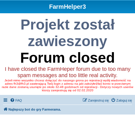
FarmHelper3
Projekt został
zawieszony
Forum closed
I have closed the FarmHeper forum due to too many
spam messages and too little real activity.
Jeżeli mimo wszystko chcesz dołączyć do naszego grona po rejestracji wyślij wiadomość na
adres fh3@fh3.pl zawierającą Twój login z adresu na jaki założyłeś/łaś konto w przeciwnym
razie dane zostaną usunięte po około 32-48 godzinach od rejestracji - Dotyczy nowych userów
ktorzy zarejestrują się od 02.02.2020
FAQ
Zarejestruj się
Zaloguj się
Najlepszy bot do gry Farmerama.