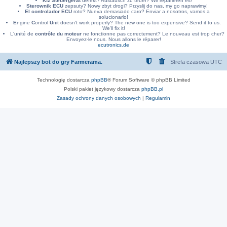
Kfz Steuergerät
defekt? Austausch zu teuer? Wir reparieren es!
Sterownik ECU
zepsuty? Nowy zbyt drogi? Przyslij do nas, my go naprawimy!
El controlador ECU
roto? Nueva demasiado caro? Enviar a nosotros, vamos a
solucionarlo!
E
ngine
C
ontrol
U
nit doesn't work properly? The new one is too expensive? Send it to us.
We'll fix it!
L'unité de
contrôle du moteur
ne fonctionne pas correctement? Le nouveau est trop cher?
Envoyez-le nous. Nous allons le réparer!
ecutronics.de
Najlepszy bot do gry Farmerama.
Strefa czasowa
UTC
Technologię dostarcza
phpBB
® Forum Software © phpBB Limited
Polski pakiet językowy dostarcza
phpBB.pl
Zasady ochrony danych osobowych
|
Regulamin