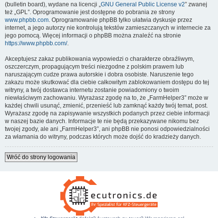
(bulletin board), wydane na licencji „
GNU General Public License v2
” zwanej
też „GPL”. Oprogramowanie jest dostępne do pobrania ze strony
www.phpbb.com
. Oprogramowanie phpBB tylko ułatwia dyskusje przez
internet, a jego autorzy nie kontrolują tekstów zamieszczanych w internecie za
jego pomocą. Więcej informacji o phpBB można znaleźć na stronie
https://www.phpbb.com/
.
Akceptujesz zakaz publikowania wypowiedzi o charakterze obraźliwym,
oszczerczym, propagującym treści niezgodne z polskim prawem lub
naruszającym cudze prawa autorskie i dobra osobiste. Naruszenie tego
zakazu może skutkować dla ciebie całkowitym zablokowaniem dostępu do tej
witryny, a twój dostawca internetu zostanie powiadomiony o twoim
niewłaściwym zachowaniu. Wyrażasz zgodę na to, że „FarmHelper3” może w
każdej chwili usunąć, zmienić, przenieść lub zamknąć każdy twój temat, post.
Wyrażasz zgodę na zapisywanie wszystkich podanych przez ciebie informacji
w naszej bazie danych. Informacje te nie będą przekazywane nikomu bez
twojej zgody, ale ani „FarmHelper3”, ani phpBB nie ponosi odpowiedzialności
za włamania do witryny, podczas których może dojść do kradzieży danych.
Wróć do strony logowania