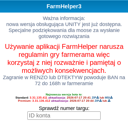
FarmHelper3
Ważna informacja:
nowa wersja obsługująca UNITY jest już dostępna.
Specjalne podziękowania dla moose za wysłanie
gotowego rozwiązania
Używanie aplikacji FarmHelper narusza
regulamin gry farmerama więc
korzystaj z niej rozważnie i pamiętaj o
możliwych konsekwencjach.
Zagranie w RENZO lub DTEKTYW powoduje BAN na
72 do 168h w farmeramie
Najnowsza wersja bota to:
Standard:
3.31.135.411
aktualizacja:
2026-07-17 20:41
ZIP
lub
MSI
Premium:
3.31.136.412
aktualizacja:
2026-07-17 20:44
ZIP
lub
Sprawdź numer targu: