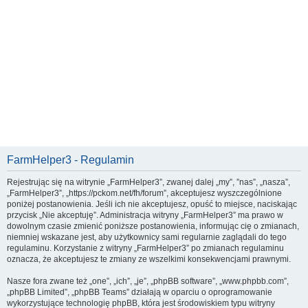
FarmHelper3 - Regulamin
Rejestrując się na witrynie „FarmHelper3”, zwanej dalej „my”, ”nas”, „nasza”,
„FarmHelper3”, „https://pckom.net/fh/forum”, akceptujesz wyszczególnione
poniżej postanowienia. Jeśli ich nie akceptujesz, opuść to miejsce, naciskając
przycisk „Nie akceptuję”. Administracja witryny „FarmHelper3” ma prawo w
dowolnym czasie zmienić poniższe postanowienia, informując cię o zmianach,
niemniej wskazane jest, aby użytkownicy sami regularnie zaglądali do tego
regulaminu. Korzystanie z witryny „FarmHelper3” po zmianach regulaminu
oznacza, że akceptujesz te zmiany ze wszelkimi konsekwencjami prawnymi.
Nasze fora zwane też „one”, „ich”, „je”, „phpBB software”, „www.phpbb.com”,
„phpBB Limited”, „phpBB Teams” działają w oparciu o oprogramowanie
wykorzystujące technologię phpBB, która jest środowiskiem typu witryny