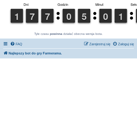
Tyle czasu
powinna
działać obecna wersja bota.
FAQ
Zarejestruj się
Zaloguj się
Najlepszy bot do gry Farmerama.