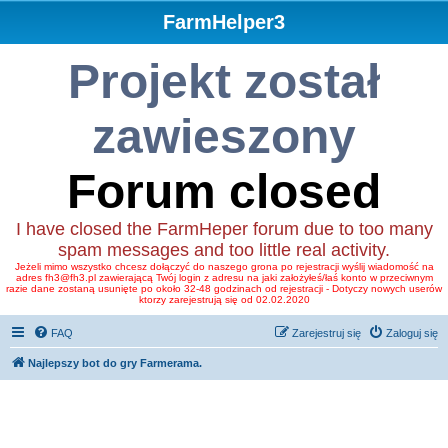
FarmHelper3
Projekt został
zawieszony
Forum closed
I have closed the FarmHeper forum due to too many
spam messages and too little real activity.
Jeżeli mimo wszystko chcesz dołączyć do naszego grona po rejestracji wyślij wiadomość na
adres fh3@fh3.pl zawierającą Twój login z adresu na jaki założyłeś/łaś konto w przeciwnym
razie dane zostaną usunięte po około 32-48 godzinach od rejestracji - Dotyczy nowych userów
ktorzy zarejestrują się od 02.02.2020
FAQ
Zarejestruj się
Zaloguj się
Najlepszy bot do gry Farmerama.