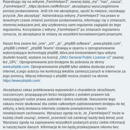
Rejestrując się na witrynie „FarmHelper3”, zwanej dalej „my”, ”nas”, „nasza”,
„FarmHelper3”, „https://pckom.net/fh/forum”, akceptujesz wyszczególnione
poniżej postanowienia. Jeśli ich nie akceptujesz, opuść to miejsce, naciskając
przycisk „Nie akceptuję”. Administracja witryny „FarmHelper3” ma prawo w
dowolnym czasie zmienić poniższe postanowienia, informując cię o zmianach,
niemniej wskazane jest, aby użytkownicy sami regularnie zaglądali do tego
regulaminu. Korzystanie z witryny „FarmHelper3” po zmianach regulaminu
oznacza, że akceptujesz te zmiany ze wszelkimi konsekwencjami prawnymi.
Nasze fora zwane też „one”, „ich”, „je”, „phpBB software”, „www.phpbb.com”,
„phpBB Limited”, „phpBB Teams” działają w oparciu o oprogramowanie
wykorzystujące technologię phpBB, która jest środowiskiem typu witryny
(bulletin board), wydane na licencji „
GNU General Public License v2
” zwanej
też „GPL”. Oprogramowanie jest dostępne do pobrania ze strony
www.phpbb.com
. Oprogramowanie phpBB tylko ułatwia dyskusje przez
internet, a jego autorzy nie kontrolują tekstów zamieszczanych w internecie za
jego pomocą. Więcej informacji o phpBB można znaleźć na stronie
https://www.phpbb.com/
.
Akceptujesz zakaz publikowania wypowiedzi o charakterze obraźliwym,
oszczerczym, propagującym treści niezgodne z polskim prawem lub
naruszającym cudze prawa autorskie i dobra osobiste. Naruszenie tego
zakazu może skutkować dla ciebie całkowitym zablokowaniem dostępu do tej
witryny, a twój dostawca internetu zostanie powiadomiony o twoim
niewłaściwym zachowaniu. Wyrażasz zgodę na to, że „FarmHelper3” może w
każdej chwili usunąć, zmienić, przenieść lub zamknąć każdy twój temat, post.
Wyrażasz zgodę na zapisywanie wszystkich podanych przez ciebie informacji
w naszej bazie danych. Informacje te nie będą przekazywane nikomu bez